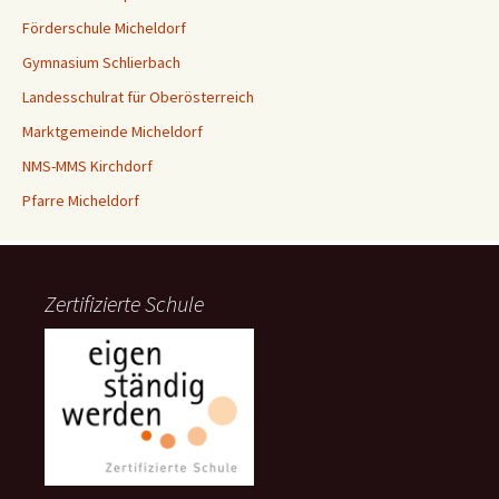
Förderschule Micheldorf
Gymnasium Schlierbach
Landesschulrat für Oberösterreich
Marktgemeinde Micheldorf
NMS-MMS Kirchdorf
Pfarre Micheldorf
Zertifizierte Schule