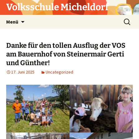
Zum
Volksschule Micheldorf
Inhalt
springen
Suchen
Menü
nach:
Danke für den tollen Ausflug der VOS
am Bauernhof von Steinermair Gerti
und Günther!
17. Juni 2025
Uncategorized