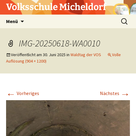
Zum
Volksschule Micheldorf
Inhalt
springen
Suchen
Menü
nach:
IMG-20250618-WA0010
Veröffentlicht am
30. Juni 2025
in
Waldtag der VOS
Volle
Auflösung (904 × 1200)
←
→
Vorheriges
Nächstes