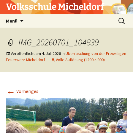
Zum
Volksschule Micheldorf
Inhalt
springen
Suchen
Menü
nach:
IMG_20260701_104839
Veröffentlicht am
4. Juli 2026
in
Überraschung von der Freiwilligen
Feuerwehr Micheldorf
Volle Auflösung (1200 × 900)
←
Vorheriges