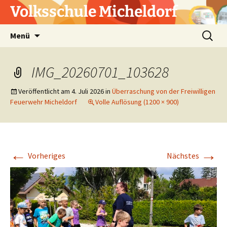
Zum
Volksschule Micheldorf
Inhalt
springen
Suchen
Menü
nach:
IMG_20260701_103628
Veröffentlicht am
4. Juli 2026
in
Überraschung von der Freiwilligen
Feuerwehr Micheldorf
Volle Auflösung (1200 × 900)
←
→
Vorheriges
Nächstes