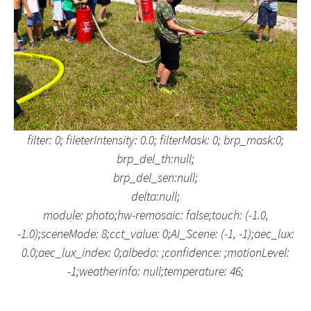
filter: 0; fileterIntensity: 0.0; filterMask: 0; brp_mask:0;
brp_del_th:null;
brp_del_sen:null;
delta:null;
module: photo;hw-remosaic: false;touch: (-1.0,
-1.0);sceneMode: 8;cct_value: 0;AI_Scene: (-1, -1);aec_lux:
0.0;aec_lux_index: 0;albedo: ;confidence: ;motionLevel:
-1;weatherinfo: null;temperature: 46;