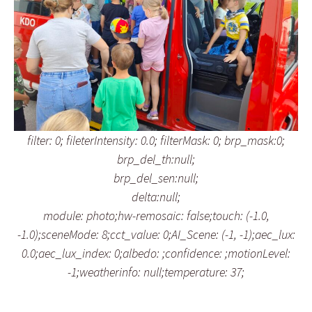
filter: 0; fileterIntensity: 0.0; filterMask: 0; brp_mask:0;
brp_del_th:null;
brp_del_sen:null;
delta:null;
module: photo;hw-remosaic: false;touch: (-1.0,
-1.0);sceneMode: 8;cct_value: 0;AI_Scene: (-1, -1);aec_lux:
0.0;aec_lux_index: 0;albedo: ;confidence: ;motionLevel:
-1;weatherinfo: null;temperature: 37;