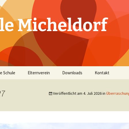
le Micheldorf
e Schule
Elternverein
Downloads
Kontakt
ichtliches
Vorstand
27
Veröffentlicht am
4. Juli 2026
in
Überraschung
d Lehrer
Leitbild
Allgemeine
Informationen
ahr
ordnung
täten
n