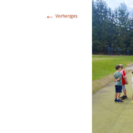
←
Leseoma
Vorheriges
Lernförderung
Unsere Schulwa
ihr Team