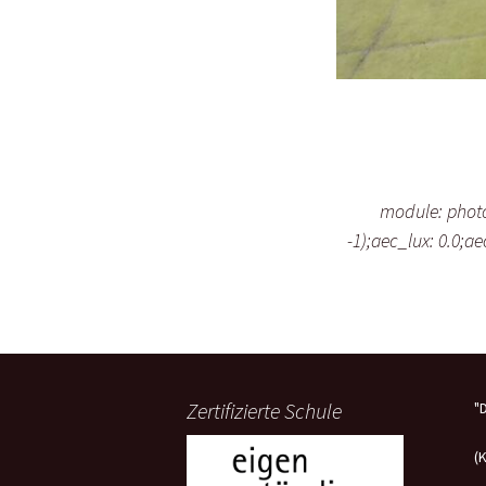
module: photo;
-1);aec_lux: 0.0;a
Zertifizierte Schule
"
(