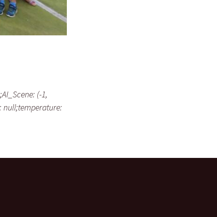
;AI_Scene: (-1,
: null;temperature: