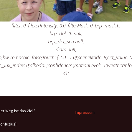
filter: 0; fileterIntensity: 0.0; filterMask: 0; brp_mask:0;
brp_del_th:null;
brp_del_sen:null;
delta:null;
hw-remosaic: false;touch: (-1.0, -1.0);sceneMode: 8;cct_value: 0
ec_lux_index: 0;albedo: ;confidence: ;motionLevel: -1;weatherinfo
41;
Der Weg ist das Ziel."
Impressum
Konfuzius)