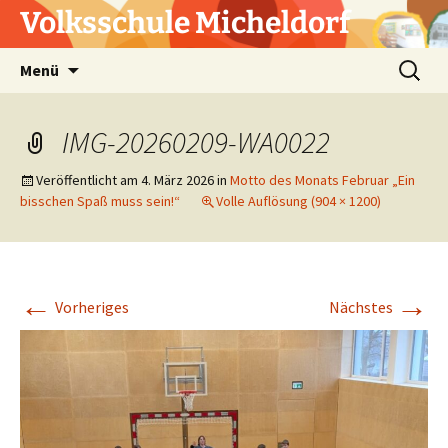
Zum
Volksschule Micheldorf
Inhalt
springen
Suchen
Menü
nach:
IMG-20260209-WA0022
Veröffentlicht am
4. März 2026
in
Motto des Monats Februar „Ein
bisschen Spaß muss sein!“
Volle Auflösung (904 × 1200)
←
→
Vorheriges
Nächstes