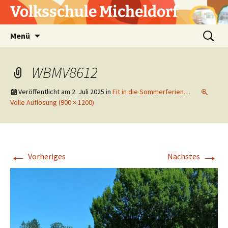
Zum
Volksschule Micheldorf
Inhalt
springen
Suchen
Menü
nach:
WBMV8612
Veröffentlicht am
2. Juli 2025
in
Fit in die Sommerferien…
Volle Auflösung (900 × 1200)
←
→
Vorheriges
Nächstes