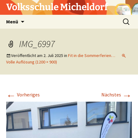
Zum
Volksschule Micheldorf
Inhalt
springen
Suchen
Menü
nach:
IMG_6997
Veröffentlicht am
2. Juli 2025
in
Fit in die Sommerferien…
Volle Auflösung (1200 × 900)
←
→
Vorheriges
Nächstes