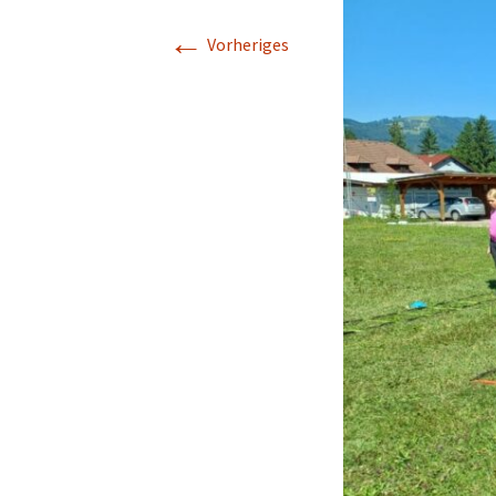
←
Vorheriges
Leseoma
Lernförderung
Unsere Schulwa
ihr Team