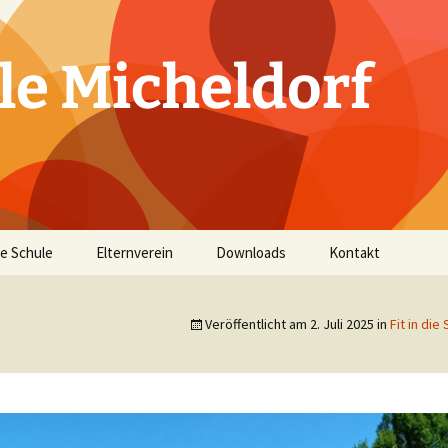
le Micheldorf
e Schule
Elternverein
Downloads
Kontakt
ichtliches
Vorstand
Veröffentlicht am
2. Juli 2025
in
Fit in di
d Lehrer
Leitbild
Allgemeine
Informationen
ahr
ordnung
täten
n