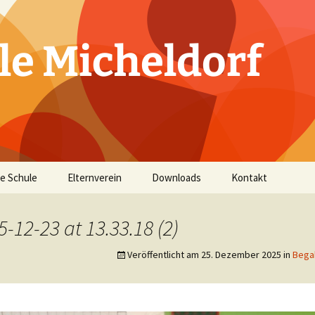
le Micheldorf
e Schule
Elternverein
Downloads
Kontakt
ichtliches
Vorstand
12-23 at 13.33.18 (2)
d Lehrer
Leitbild
Allgemeine
Informationen
Veröffentlicht am
25. Dezember 2025
in
Bega
ahr
ordnung
täten
n