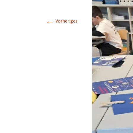
Leseoma
←
Vorheriges
Lernförderung
Unsere Schulwa
ihr Team