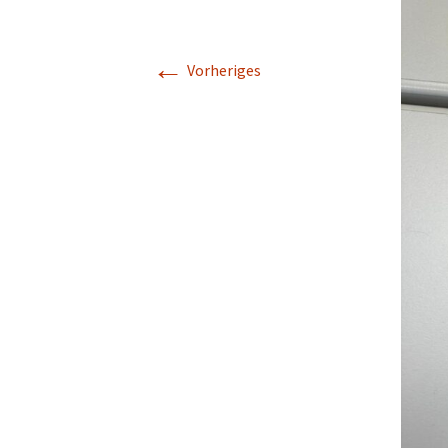
Leseoma
←
Vorheriges
Lernförderung
Unsere Schulwa
ihr Team