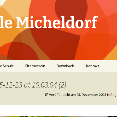
le Micheldorf
e Schule
Elternverein
Downloads
Kontakt
ichtliches
Vorstand
12-23 at 10.03.04 (2)
d Lehrer
Leitbild
Allgemeine
Informationen
Veröffentlicht am
25. Dezember 2025
in
Beg
ahr
ordnung
täten
n