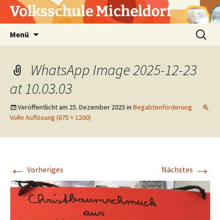
Zum
Volksschule Micheldorf
Inhalt
springen
Suchen
Menü
nach:
WhatsApp Image 2025-12-23
at 10.03.03
Veröffentlicht am
25. Dezember 2025
in
Begabtenförderung
Volle Auflösung (675 × 1200)
←
→
Vorheriges
Nächstes